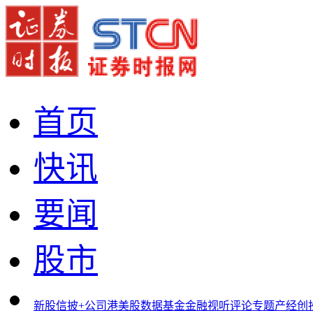
首页
快讯
要闻
股市
新股
信披+
公司
港美股
数据
基金
金融
视听
评论
专题
产经
创