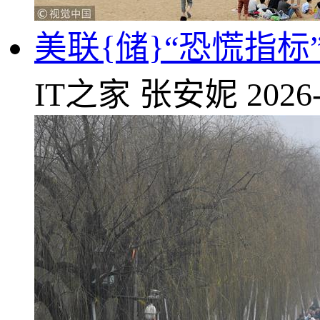
美联{储}“恐慌指
IT之家
张安妮
2026-