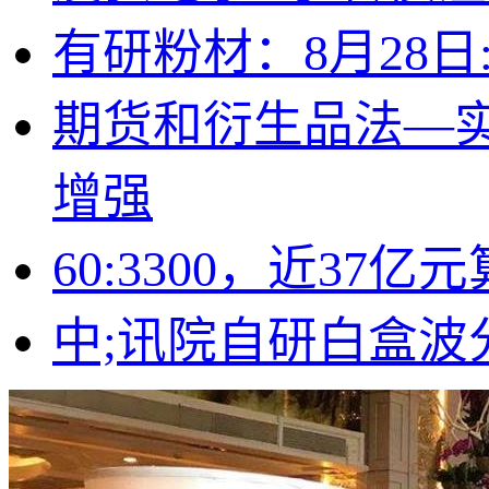
有研粉材：8月28日
期货和衍生品法—实
增强
60:3300，近3
中;讯院自研白盒