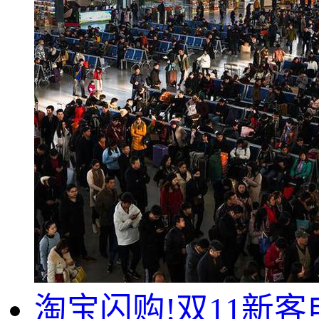
淘宝闪购!双11新